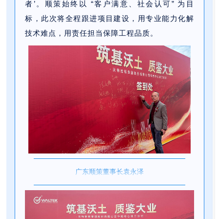
者’。顺策始终以 “客户满意、社会认可” 为目
标，此次将全程跟进项目建设，用专业能力化解
技术难点，用责任担当保障工程品质。
广东顺策董事长袁永泽